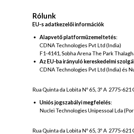
‍Rólunk
EU-s adatkezelői információk
Alapvető platformüzemeltetés
:
CDNA Technologies Pvt Ltd (India)
F1-4141, Sobha Arena The Park Thalaghat
Az EU-ba irányuló kereskedelmi szolg
CDNA Technologies Pvt Ltd (India) és Nu
Rua Quinta da Lobita Nº 65, 3º A 2775-621 C
Uniós jogszabályi megfelelés
:
Nuclei Technologies Unipessoal Lda (Por
Rua Quinta da Lobita Nº 65, 3º A 2775-621 C