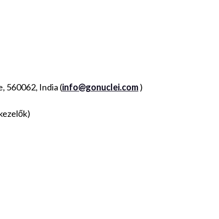
 560062, India (
info@gonuclei.com
)
kezelők)‍