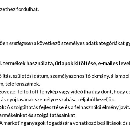
zethez fordulhat.
ggően
esetlegesen
a következő személyes adatkategóriákat gyű
l. termékek használata, űrlapok kitöltése, e-mailes leve
ítás, születési dátum, személyazonosító okmány, állampol
ím, telefonszámok.
zövege, feltöltött fénykép vagy videó (ha úgy dönt, hogy cs
tás nyújtásának személyre szabása céljából kezeljük.
ok:
A szolgáltatás fejlesztése és a felhasználói élmény javí
ermékeinket és szolgáltatásainkat
A marketinganyagok fogadására vonatkozó beállítások és