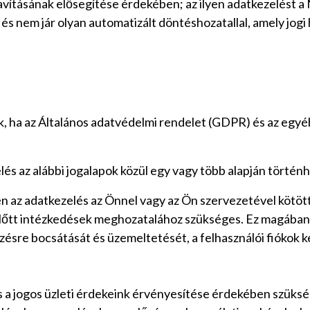
ításának elősegítése érdekében; az ilyen adatkezelést a Nu
 és nem jár olyan automatizált döntéshozatallal, amely jogi
k, ha az Általános adatvédelmi rendelet (GDPR) és az egyé
és az alábbi jogalapok közül egy vagy több alapján történh
 az adatkezelés az Önnel vagy az Ön szervezetével kötött
őtt intézkedések meghozatalához szükséges. Ez magában fo
zésre bocsátását és üzemeltetését, a felhasználói fiókok ke
a jogos üzleti érdekeink érvényesítése érdekében szüksé