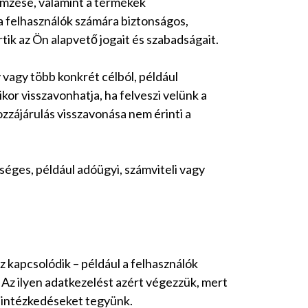
emzése, valamint a termékek
a felhasználók számára biztonságos,
ik az Ön alapvető jogait és szabadságait.
agy több konkrét célból, például
r visszavonhatja, ha felveszi velünk a
ozzájárulás visszavonása nem érinti a
séges, például adóügyi, számviteli vagy
 kapcsolódik – például a felhasználók
z ilyen adatkezelést azért végezzük, mert
t intézkedéseket tegyünk.