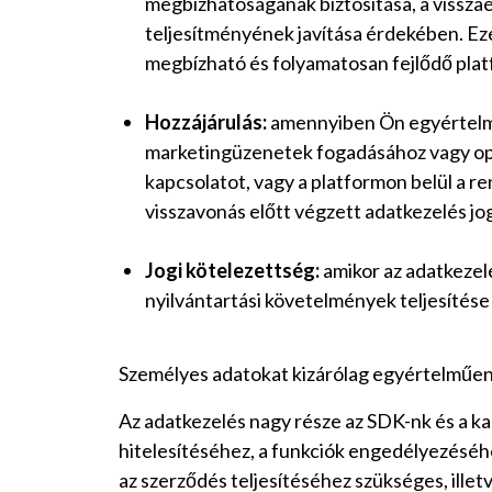
megbízhatóságának biztosítása, a vissza
teljesítményének javítása érdekében. Ez
megbízható és folyamatosan fejlődő platf
Hozzájárulás:
amennyiben Ön egyértelműe
marketingüzenetek fogadásához vagy opci
kapcsolatot, vagy a platformon belül a r
visszavonás előtt végzett adatkezelés j
Jogi kötelezettség:
amikor az adatkezelé
nyilvántartási követelmények teljesítés
Személyes adatokat kizárólag egyértelműen
Az adatkezelés nagy része az SDK-nk és a k
hitelesítéséhez, a funkciók engedélyezésé
az szerződés teljesítéséhez szükséges, ille