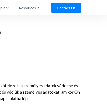
ple
Resources
Contact Us
ó
 elkötelezett a személyes adatok védelme és
uk és védjük a személyes adatokat, amikor Ön
kapcsolatba lép.