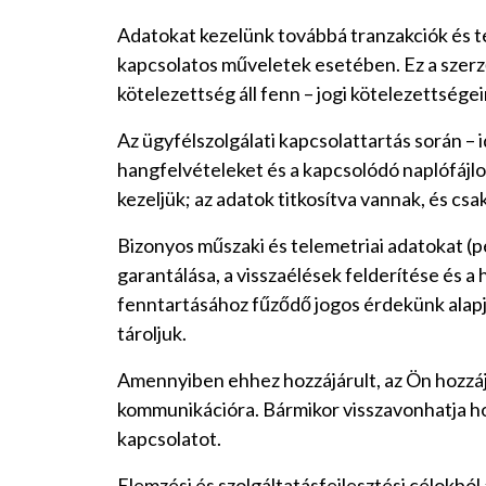
Adatokat kezelünk továbbá tranzakciók és te
kapcsolatos műveletek esetében. Ez a szerz
kötelezettség áll fenn – jogi kötelezettsége
Az ügyfélszolgálati kapcsolattartás során –
hangfelvételeket és a kapcsolódó naplófájlok
kezeljük; az adatok titkosítva vannak, és csa
Bizonyos műszaki és telemetriai adatokat (p
garantálása, a visszaélések felderítése és 
fenntartásához fűződő jogos érdekünk alapj
tároljuk.
Amennyiben ehhez hozzájárult, az Ön hozzájá
kommunikációra. Bármikor visszavonhatja hozz
kapcsolatot.
Elemzési és szolgáltatásfejlesztési célokból