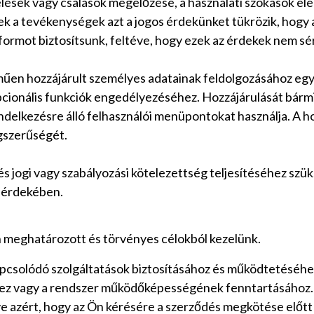
élések vagy csalások megelőzése, a használati szokások el
ek a tevékenységek azt a jogos érdekünket tükrözik, hogy 
ormot biztosítsunk, feltéve, hogy ezek az érdekek nem sért
n hozzájárult személyes adatainak feldolgozásához egy v
onális funkciók engedélyezéséhez. Hozzájárulását bármiko
endelkezésre álló felhasználói menüpontokat használja. A h
ogszerűségét.
s jogi vagy szabályozási kötelezettség teljesítéséhez szük
e érdekében.
 meghatározott és törvényes célokból kezelünk.
apcsolódó szolgáltatások biztosításához és működtetéséhez
hez vagy a rendszer működőképességének fenntartásához. A
tve azért, hogy az Ön kérésére a szerződés megkötése előt