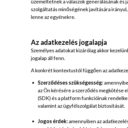
üzemeltetnek a válaszok generálásának és jav
szolgáltatás minőségének javítására irányul,
lenne az egyénekre.
Az adatkezelés jogalapja
Személyes adatokat kizárólag akkor kezelün
jogalap áll fenn.
A konkrét kontextustól függően az adatkezel
Szerződéses szükségesség:
amennyiben
az Ön kérésére a szerződés megkötése el
(SDK) és a platform funkcióinak rendelke
valamint az ügyfélszolgálat biztosítását.
Jogos érdek:
amennyiben az adatkezelés 