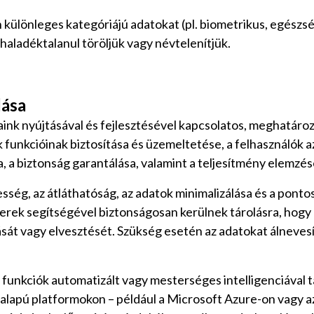
ülönleges kategóriájú adatokat (pl. biometrikus, egészsé
haladéktalanul töröljük vagy névtelenítjük.
lása
aink nyújtásával és fejlesztésével kapcsolatos, meghatáro
 funkcióinak biztosítása és üzemeltetése, a felhasználók a
, a biztonság garantálása, valamint a teljesítmény elemzé
ség, az átláthatóság, az adatok minimalizálása és a pontoss
zerek segítségével biztonságosan kerülnek tárolásra, hog
ását vagy elvesztését. Szükség esetén az adatokat álneves
 funkciók automatizált vagy mesterséges intelligenciával
alapú platformokon – például a Microsoft Azure-on vagy