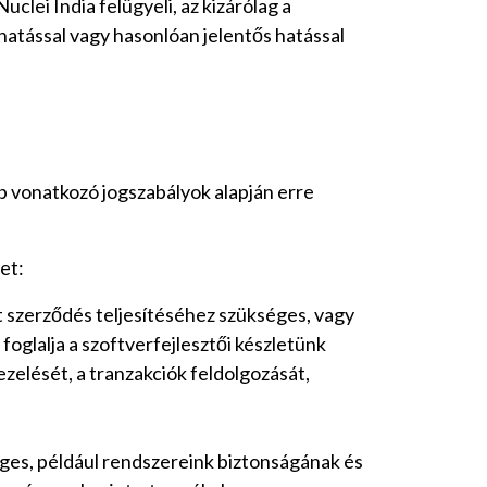
clei India felügyeli, az kizárólag a
 hatással vagy hasonlóan jelentős hatással
b vonatkozó jogszabályok alapján erre
et:
 szerződés teljesítéséhez szükséges, vagy
glalja a szoftverfejlesztői készletünk
zelését, a tranzakciók feldolgozását,
ges, például rendszereink biztonságának és