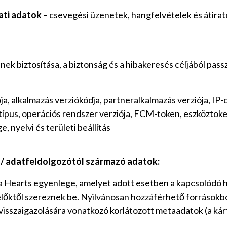
ati adatok
– csevegési üzenetek, hangfelvételek és átirat
ének biztosítása, a biztonság és a hibakeresés céljából pa
ója, alkalmazás verziókódja, partneralkalmazás verziója, IP
típus, operációs rendszer verziója, FCM-token, eszköztok
, nyelvi és területi beállítás
 / adatfeldolgozótól származó adatok:
ta Hearts egyenlege, amelyet adott esetben a kapcsolód
lőktől szereznek be. Nyilvánosan hozzáférhető forrásokb
s visszaigazolására vonatkozó korlátozott metaadatok (a kár