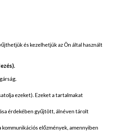
jthetjük és kezelhetjük az Ön által használt
lezés).
gárság.
atolja ezeket). Ezeket a tartalmakat
tása érdekében gyűjtött, álnéven tárolt
 a kommunikációs előzmények, amennyiben