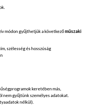
ok.
sszív módon gyűjthetjük a következő
műszaki
-cím, szélesség és hosszúság
en
ó hűségprogramok keretében más,
ól nem gyűjtünk személyes adatokat.
tyaadatok nélkül).