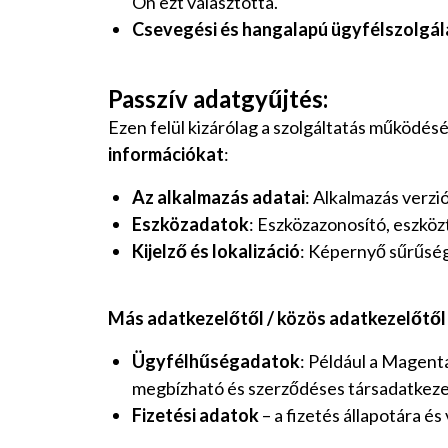
Ön ezt választotta.‍
Csevegési és hangalapú ügyfélszolgál
Passzív adatgyűjtés:
Ezen felül kizárólag a szolgáltatás működés
információkat
:
Az alkalmazás adatai
: Alkalmazás verzi
Eszközadatok
: Eszközazonosító, eszköz
Kijelző és lokalizáció
: Képernyő sűrűsége
Más adatkezelőtől / közös adatkezelőtől
Ügyfélhűségadatok
: Például a Magen
megbízható és szerződéses társadatkeze
Fizetési adatok
– a fizetés állapotára é