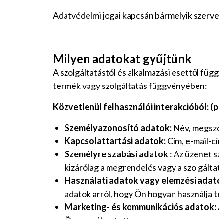
Adatvédelmi jogai kapcsán bármelyik szerve
‍Milyen adatokat gyűjtünk‍
A szolgáltatástól és alkalmazási esettől fü
termék vagy szolgáltatás függvényében:
Közvetlenül felhasználói interakcióból: (p
Személyazonosító adatok:
Név, megszól
Kapcsolattartási adatok:
Cím, e-mail-c
Személyre szabási adatok
: Az üzenet s
kizárólag a megrendelés vagy a szolgálta
Használati adatok vagy elemzési adat
adatok arról, hogy Ön hogyan használja t
Marketing- és kommunikációs adatok: