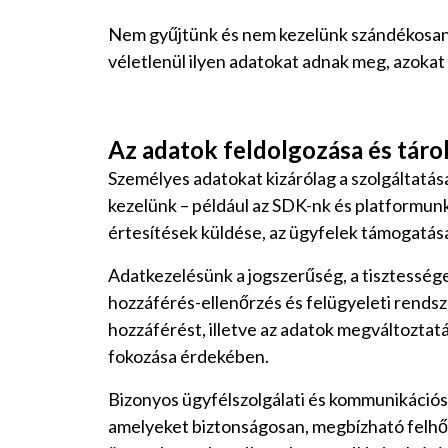
Nem gyűjtünk és nem kezelünk szándékosan k
véletlenül ilyen adatokat adnak meg, azokat 
Az adatok feldolgozása és táro
Személyes adatokat kizárólag a szolgáltatás
kezelünk – például az SDK-nk és platformunk
értesítések küldése, az ügyfelek támogatása
Adatkezelésünk a jogszerűség, a tisztességes
hozzáférés-ellenőrzés és felügyeleti rends
hozzáférést, illetve az adatok megváltoztat
fokozása érdekében.
Bizonyos ügyfélszolgálati és kommunikációs
amelyeket biztonságosan, megbízható felhő