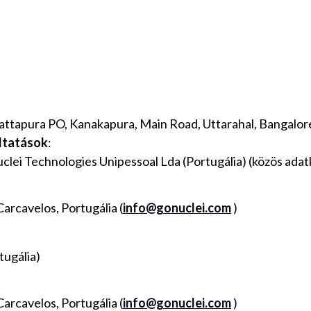
tapura PO, Kanakapura, Main Road, Uttarahal, Bangalore,
áltatások
:
clei Technologies Unipessoal Lda (Portugália) (közös adat
arcavelos, Portugália (
info@gonuclei.com
)
tugália)
arcavelos, Portugália (
info@gonuclei.com
)