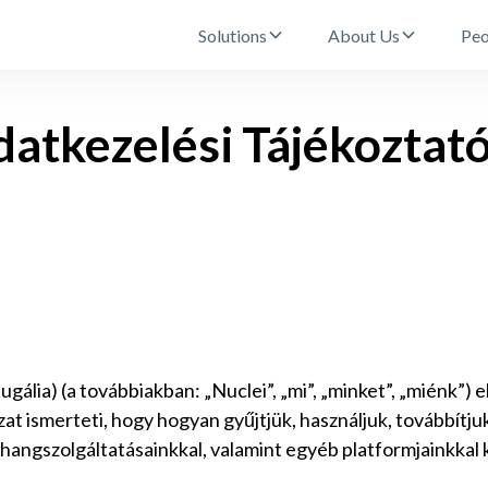
Solutions
About Us
Peo
atkezelési Tájékoztat
gália) (a továbbiakban: „Nuclei”, „mi”, „minket”, „miénk”)
zat ismerteti, hogy hogyan gyűjtjük, használjuk, továbbítj
 hangszolgáltatásainkkal, valamint egyéb platformjainkkal 