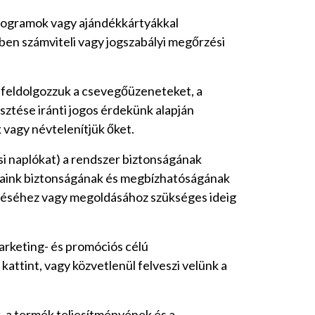
gprogramok vagy ajándékkártyákkal
ben számviteli vagy jogszabályi megőrzési
– feldolgozzuk a csevegőüzeneteket, a
sztése iránti jogos érdekünk alapján
k vagy névtelenítjük őket.
si naplókat) a rendszer biztonságának
atásaink biztonságának és megbízhatóságának
ítéséhez vagy megoldásához szükséges ideig
arketing- és promóciós célú
kattint, vagy közvetlenül felveszi velünk a
k, a termék teljesítményének és a