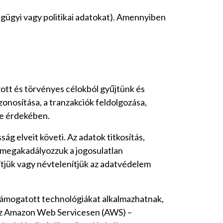
gügyi vagy politikai adatokat). Amennyiben
zott és törvényes célokból gyűjtünk és
zonosítása, a tranzakciók feldolgozása,
se érdekében.
ág elveit követi. Az adatok titkosítás,
y megakadályozzuk a jogosulatlan
ítjük vagy névtelenítjük az adatvédelem
 támogatott technológiákat alkalmazhatnak,
 az Amazon Web Servicesen (AWS) –